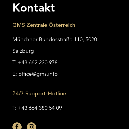
Kontakt
Marketing-Cookies werden von Drittanbietern oder Publishern
verwendet, um personalisierte Werbung anzuzeigen. Sie tun dies,
indem sie Besucher über Websites hinweg verfolgen.
GMS Zentrale Österreich
Cookie-Informationen anzeigen
Extern
Externe Medien (1)
Münchner Bundesstraße 110, 5020
Inhalte von Videoplattformen und Social-Media-Plattformen werden
Salzburg
standardmäßig blockiert. Wenn Cookies von externen Medien
akzeptiert werden, bedarf der Zugriff auf diese Inhalte keiner
T:
+43 662 230 978
manuellen Einwilligung mehr.
Cookie-Informationen anzeigen
E:
office@gms.info
Datenschutzerklärung
Impressum
24/7 Support-Hotline
T:
+43 664 380 54 09